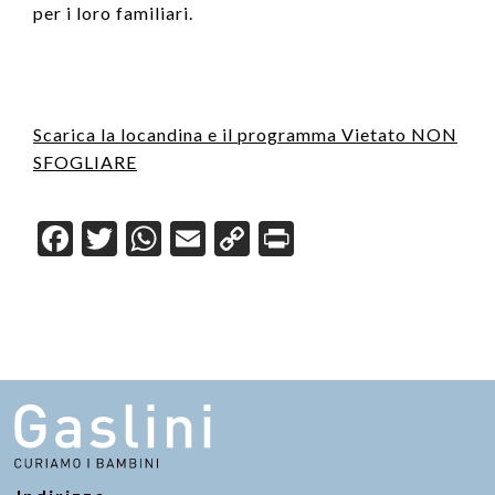
per i loro familiari.
Scarica la locandina e il programma Vietato NON
SFOGLIARE
F
T
W
E
C
Pr
a
wi
h
m
o
in
c
tt
at
ail
p
t
e
er
s
y
b
A
Li
o
p
n
o
p
k
k