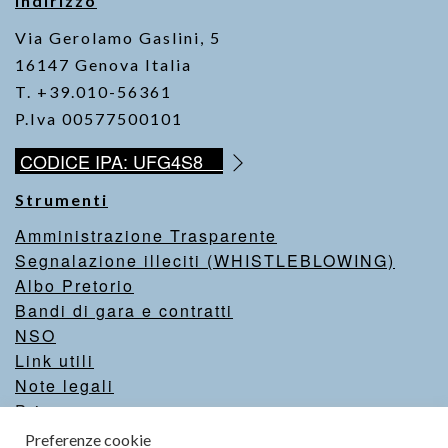
Indirizzo
Via Gerolamo Gaslini, 5
16147 Genova Italia
T. +39.010-56361
P.Iva 00577500101
CODICE IPA: UFG4S8
Strumenti
Amministrazione Trasparente
Segnalazione illeciti (WHISTLEBLOWING)
Albo Pretorio
Bandi di gara e contratti
NSO
Link utili
Note legali
Privacy
Intranet
Preferenze cookie