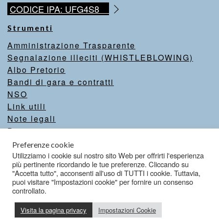
CODICE IPA: UFG4S8
Strumenti
Amministrazione Trasparente
Segnalazione illeciti (WHISTLEBLOWING)
Albo Pretorio
Bandi di gara e contratti
NSO
Link utili
Note legali
Privacy
Intranet
Preferenze cookie
Valutazione del sito
Utilizziamo i cookie sul nostro sito Web per offrirti l'esperienza
più pertinente ricordando le tue preferenze. Cliccando su
Dichiarazione di accessibilità
"Accetta tutto", acconsenti all'uso di TUTTI i cookie. Tuttavia,
puoi visitare "Impostazioni cookie" per fornire un consenso
controllato.
Credits
Visita la pagina privacy
Impostazioni Cookie