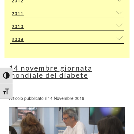
2012
2011
2010
2009
14 novembre giornata
mondiale del diabete
Attiva/disattiva alto contrasto
Attiva/disattiva dimensione testo
Articolo pubblicato il 14 Novembre 2019