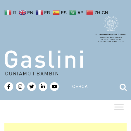
IT
EN
FR
ES
AR
ZH-CN
Cerca