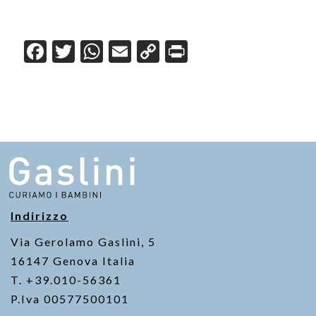
F
T
W
E
C
Pr
a
wi
h
m
o
in
c
tt
at
ail
p
t
e
er
s
y
b
A
Li
o
p
n
o
p
k
k
Indirizzo
Via Gerolamo Gaslini, 5
16147 Genova Italia
T. +39.010-56361
P.Iva 00577500101