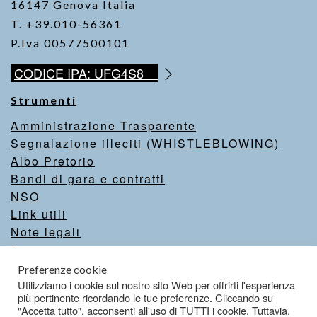
16147 Genova Italia
T. +39.010-56361
P.Iva 00577500101
CODICE IPA: UFG4S8
Strumenti
Amministrazione Trasparente
Segnalazione illeciti (WHISTLEBLOWING)
Albo Pretorio
Bandi di gara e contratti
NSO
Link utili
Note legali
Privacy
Intranet
Preferenze cookie
Valutazione del sito
Utilizziamo i cookie sul nostro sito Web per offrirti l'esperienza
più pertinente ricordando le tue preferenze. Cliccando su
Dichiarazione di accessibilità
"Accetta tutto", acconsenti all'uso di TUTTI i cookie. Tuttavia,