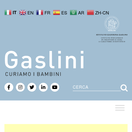
IT
EN
FR
ES
AR
ZH-CN
Cerca