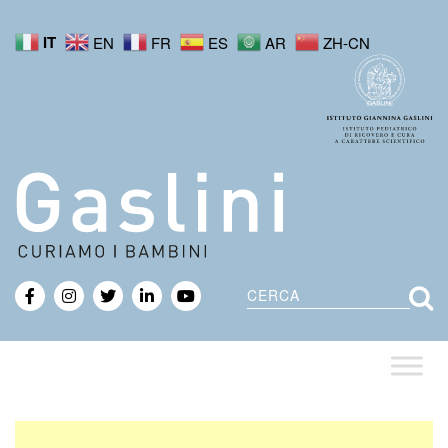
IT
EN
FR
ES
AR
ZH-CN
Cerca