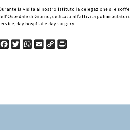
Durante la visita al nostro Istituto la delegazione si e soffe
dell’Ospedale di Giorno, dedicato all’attivita poliambulatori
service, day hospital e day surgery
Facebook
Twitter
WhatsApp
Email
Copy
Print
Link