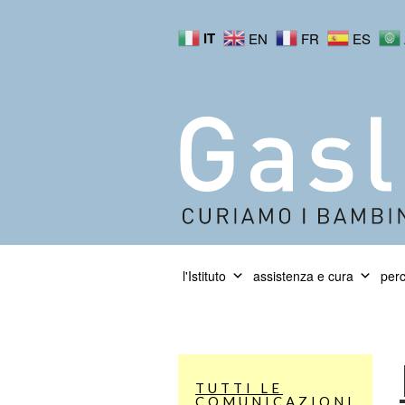
IT
EN
FR
ES
l'Istituto
assistenza e cura
perc
TUTTI LE
COMUNICAZIONI