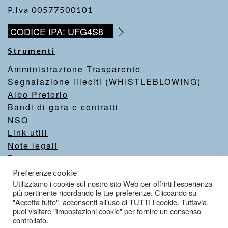
P.Iva 00577500101
CODICE IPA: UFG4S8
Strumenti
Amministrazione Trasparente
Segnalazione illeciti (WHISTLEBLOWING)
Albo Pretorio
Bandi di gara e contratti
NSO
Link utili
Note legali
Privacy
Intranet
Preferenze cookie
Valutazione del sito
Utilizziamo i cookie sul nostro sito Web per offrirti l'esperienza
più pertinente ricordando le tue preferenze. Cliccando su
Dichiarazione di accessibilità
"Accetta tutto", acconsenti all'uso di TUTTI i cookie. Tuttavia,
puoi visitare "Impostazioni cookie" per fornire un consenso
controllato.
Credits