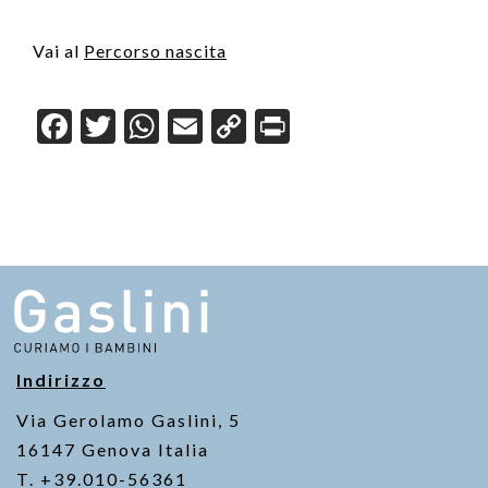
Vai al
Percorso nascita
F
T
W
E
C
Pr
a
wi
h
m
o
in
c
tt
at
ail
p
t
e
er
s
y
b
A
Li
o
p
n
o
p
k
k
Indirizzo
Via Gerolamo Gaslini, 5
16147 Genova Italia
T. +39.010-56361