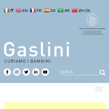
IT
EN
FR
ES
AR
ZH-CN
Cerca