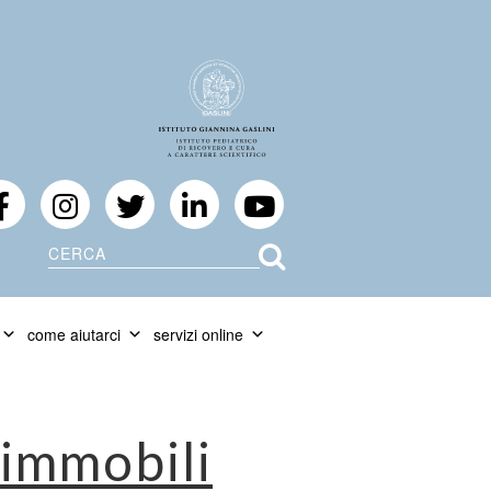
Cerca
come aiutarci
servizi online
 immobili