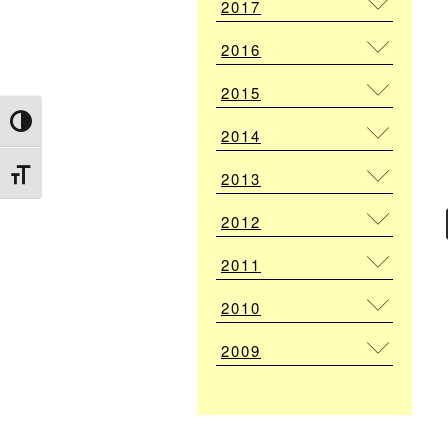
2017
2016
2015
Attiva/disattiva alto contrasto
2014
Attiva/disattiva dimensione testo
2013
2012
2011
2010
2009