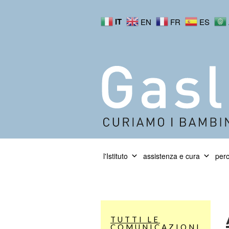
IT
EN
FR
ES
l'Istituto
assistenza e cura
perc
TUTTI LE
COMUNICAZIONI