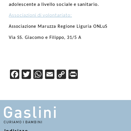
adolescente a livello sociale e sanitario.
Associazioni di volontariato:
Associazione Maruzza Regione Liguria ONLuS
Via SS. Giacomo e Filippo, 31/5 A
F
T
W
E
C
Pr
a
wi
h
m
o
in
c
tt
at
ail
p
t
e
er
s
y
b
A
Li
o
p
n
o
p
k
Indirizzo