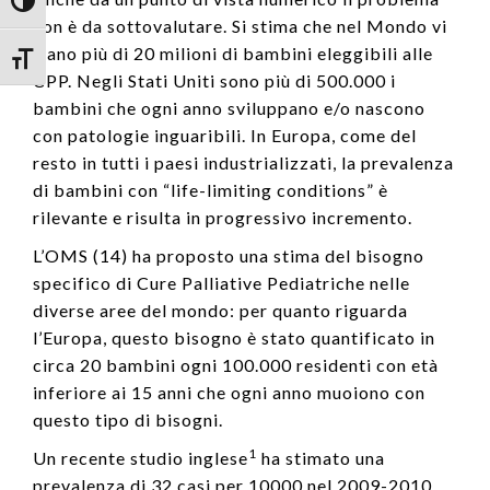
Attiva/disattiva alto contrasto
non è da sottovalutare. Si stima che nel Mondo vi
siano più di 20 milioni di bambini eleggibili alle
Attiva/disattiva dimensione testo
CPP. Negli Stati Uniti sono più di 500.000 i
bambini che ogni anno sviluppano e/o nascono
con patologie inguaribili. In Europa, come del
resto in tutti i paesi industrializzati, la prevalenza
di bambini con “life-limiting conditions” è
rilevante e risulta in progressivo incremento.
L’OMS (14) ha proposto una stima del bisogno
specifico di Cure Palliative Pediatriche nelle
diverse aree del mondo: per quanto riguarda
l’Europa, questo bisogno è stato quantificato in
circa 20 bambini ogni 100.000 residenti con età
inferiore ai 15 anni che ogni anno muoiono con
questo tipo di bisogni.
1
Un recente studio inglese
ha stimato una
prevalenza di 32 casi per 10000 nel 2009-2010,