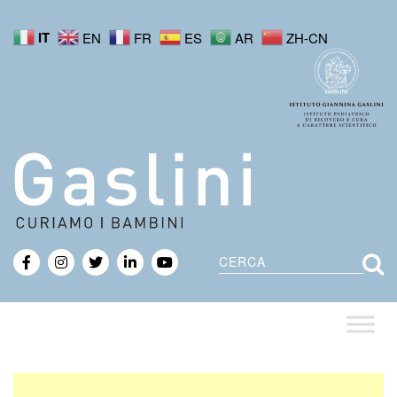
IT
EN
FR
ES
AR
ZH-CN
Cerca