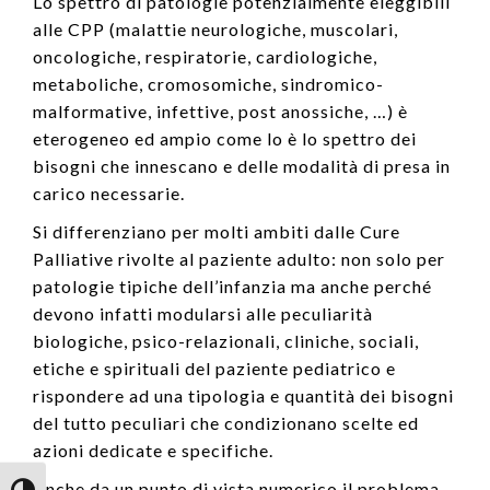
Lo spettro di patologie potenzialmente eleggibili
alle CPP (malattie neurologiche, muscolari,
oncologiche, respiratorie, cardiologiche,
metaboliche, cromosomiche, sindromico-
malformative, infettive, post anossiche, …) è
eterogeneo ed ampio come lo è lo spettro dei
bisogni che innescano e delle modalità di presa in
carico necessarie.
Si differenziano per molti ambiti dalle Cure
Palliative rivolte al paziente adulto: non solo per
patologie tipiche dell’infanzia ma anche perché
devono infatti modularsi alle peculiarità
biologiche, psico-relazionali, cliniche, sociali,
etiche e spirituali del paziente pediatrico e
rispondere ad una tipologia e quantità dei bisogni
del tutto peculiari che condizionano scelte ed
azioni dedicate e specifiche.
Anche da un punto di vista numerico il problema