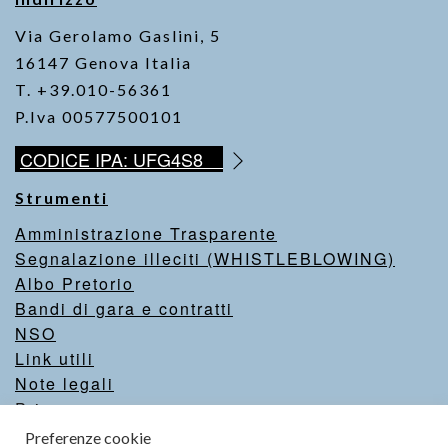
k
Via Gerolamo Gaslini, 5
16147 Genova Italia
T. +39.010-56361
P.Iva 00577500101
CODICE IPA: UFG4S8
Strumenti
Amministrazione Trasparente
Segnalazione illeciti (WHISTLEBLOWING)
Albo Pretorio
Bandi di gara e contratti
NSO
Link utili
Note legali
Privacy
Intranet
Preferenze cookie