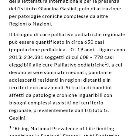
della letteratura internazionale per la presenza
dell’Istituto Giannina Gaslini, polo di attrazione
per patologie croniche complesse da altre
Regioni o Nazioni.
Il bisogno di cure palliative pediatriche regionale
può essere quantificato in circa 650 casi
(popolazione pediatrica – 0- 19 anni – ligure anno
2013: 234.381 soggetti di cui 608 – 778 casi
1
eleggibili alle cure Palliative pediatriche
), a cui
devono essere sommati i neonati, bambini e
adolescenti residenti in regioni distanti e in
territori extranazionali. Si tratta di bambini
affetti da patologie croniche inguaribili con
bisogni complessi assistiti nel territorio
regionale, prevalentemente dall’Istituto G.
Gaslini.
1
“Rising National Prevalence of Life limiting
conditions in England” Fraser L et Al Pediatrics