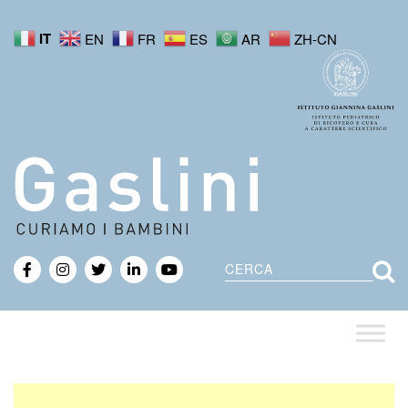
IT
EN
FR
ES
AR
ZH-CN
Cerca