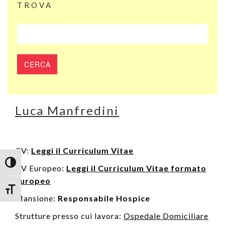
TROVA
Luca Manfredini
CV:
Leggi il Curriculum Vitae
Attiva/disattiva alto contrasto
CV Europeo:
Leggi il Curriculum Vitae formato
Europeo
Attiva/disattiva dimensione testo
Mansione:
Responsabile Hospice
Strutture presso cui lavora:
Ospedale Domiciliare