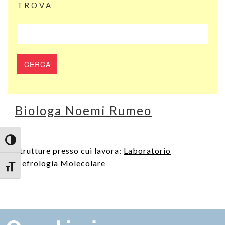
TROVA
Biologa Noemi Rumeo
Attiva/disattiva alto contrasto
Strutture presso cui lavora:
Laboratorio
Nefrologia Molecolare
Attiva/disattiva dimensione testo