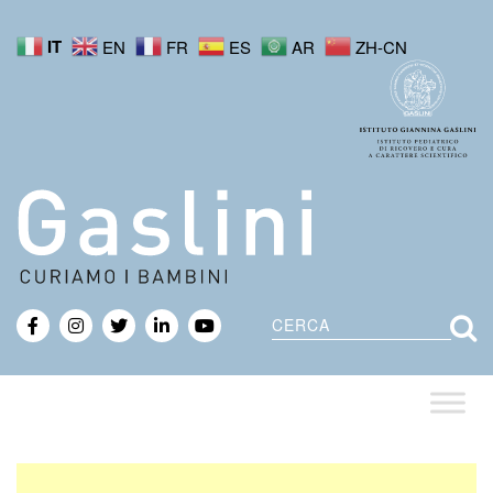
IT
EN
FR
ES
AR
ZH-CN
Cerca