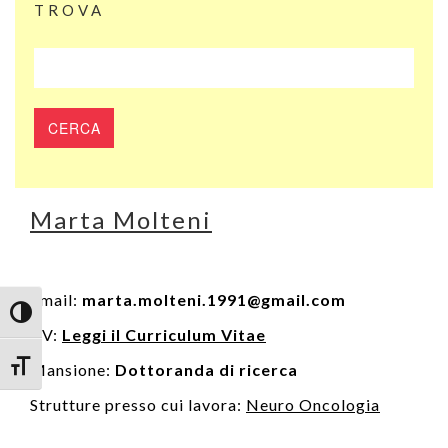
TROVA
Marta Molteni
Email:
marta.molteni.1991@gmail.com
Attiva/disattiva alto contrasto
CV:
Leggi il Curriculum Vitae
Attiva/disattiva dimensione testo
Mansione:
Dottoranda di ricerca
Strutture presso cui lavora:
Neuro Oncologia