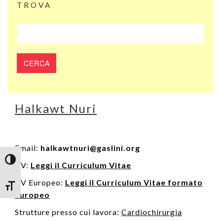
TROVA
Halkawt Nuri
Email:
halkawtnuri@gaslini.org
Attiva/disattiva alto contrasto
CV:
Leggi il Curriculum Vitae
CV Europeo:
Leggi il Curriculum Vitae formato
Attiva/disattiva dimensione testo
Europeo
Strutture presso cui lavora:
Cardiochirurgia