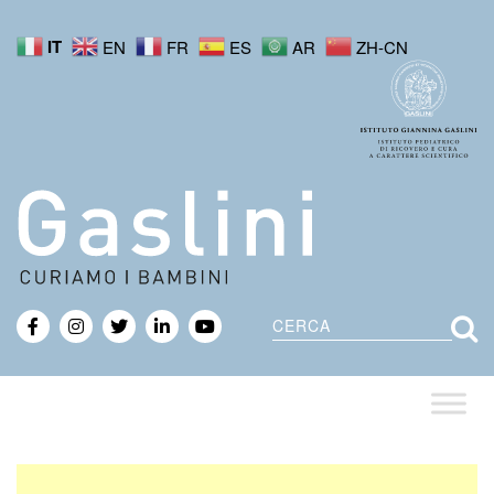
IT
EN
FR
ES
AR
ZH-CN
Cerca