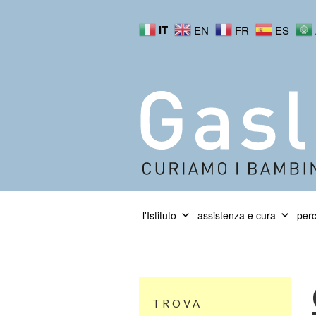
IT
EN
FR
ES
l'Istituto
assistenza e cura
perc
TROVA