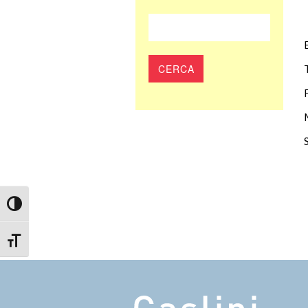
Attiva/disattiva alto contrasto
Attiva/disattiva dimensione testo