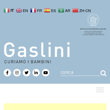
IT
EN
FR
ES
AR
ZH-CN
Cerca