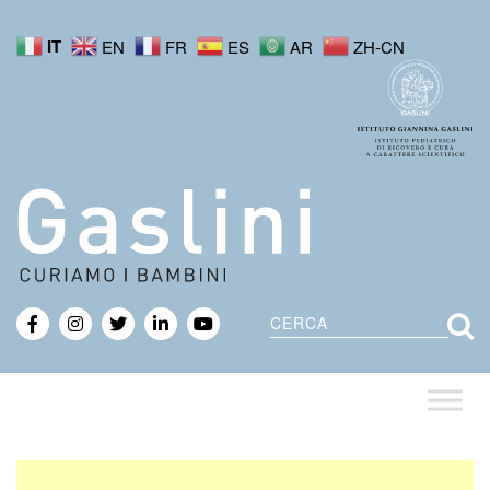
IT
EN
FR
ES
AR
ZH-CN
Cerca