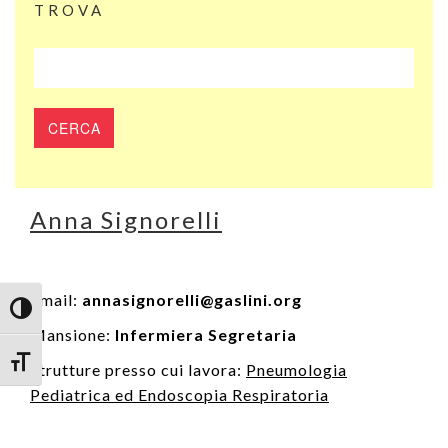
TROVA
Anna Signorelli
Email:
annasignorelli@gaslini.org
Attiva/disattiva alto contrasto
Mansione:
Infermiera Segretaria
Attiva/disattiva dimensione testo
Strutture presso cui lavora:
Pneumologia
Pediatrica ed Endoscopia Respiratoria