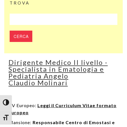
TROVA
Dirigente Medico II livello -
Specialista in Ematologia e
Pediatria Angelo
Claudio Molinari
Attiva/disattiva alto contrasto
CV Europeo:
Leggi il Curriculum Vitae formato
Europeo
Attiva/disattiva dimensione testo
Mansione:
Responsabile Centro di Emostasi e