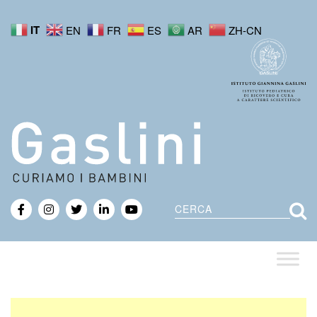
IT
EN
FR
ES
AR
ZH-CN
Cerca