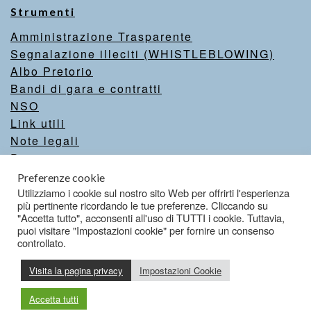
Strumenti
Amministrazione Trasparente
Segnalazione illeciti (WHISTLEBLOWING)
Albo Pretorio
Bandi di gara e contratti
NSO
Link utili
Note legali
Privacy
Intranet
Preferenze cookie
Valutazione del sito
Utilizziamo i cookie sul nostro sito Web per offrirti l'esperienza
più pertinente ricordando le tue preferenze. Cliccando su
Dichiarazione di accessibilità
"Accetta tutto", acconsenti all'uso di TUTTI i cookie. Tuttavia,
puoi visitare "Impostazioni cookie" per fornire un consenso
controllato.
Credits
Visita la pagina privacy
Impostazioni Cookie
Accetta tutti