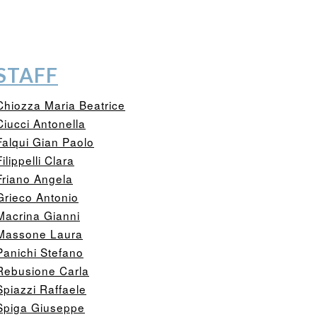
STAFF
Chiozza Maria Beatrice
Ciucci Antonella
Falqui Gian Paolo
Filippelli Clara
Friano Angela
Grieco Antonio
Macrina Gianni
Massone Laura
Panichi Stefano
Rebusione Carla
Spiazzi Raffaele
Spiga Giuseppe