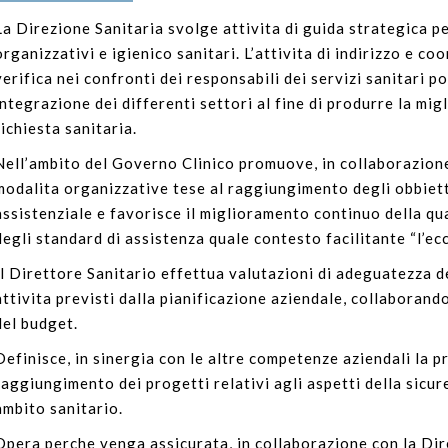
La Direzione Sanitaria svolge attivita di guida strategica per 
organizzativi e igienico sanitari. L’attivita di indirizzo e c
verifica nei confronti dei responsabili dei servizi sanitari p
integrazione dei differenti settori al fine di produrre la mig
richiesta sanitaria.
Nell’ambito del Governo Clinico promuove, in collaborazione
modalita organizzative tese al raggiungimento degli obbietti
assistenziale e favorisce il miglioramento continuo della qua
degli standard di assistenza quale contesto facilitante “l’ec
Il Direttore Sanitario effettua valutazioni di adeguatezza del
attivita previsti dalla pianificazione aziendale, collaborand
del budget.
Definisce, in sinergia con le altre competenze aziendali la 
raggiungimento dei progetti relativi agli aspetti della sicur
ambito sanitario.
Opera perche venga assicurata, in collaborazione con la Dir