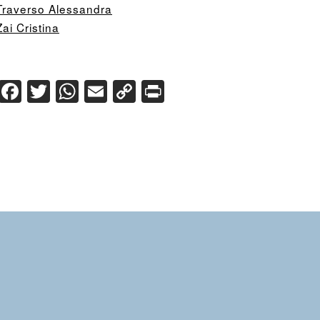
Traverso Alessandra
Zai Cristina
Facebook
Twitter
WhatsApp
Email
Copy
Print
Link