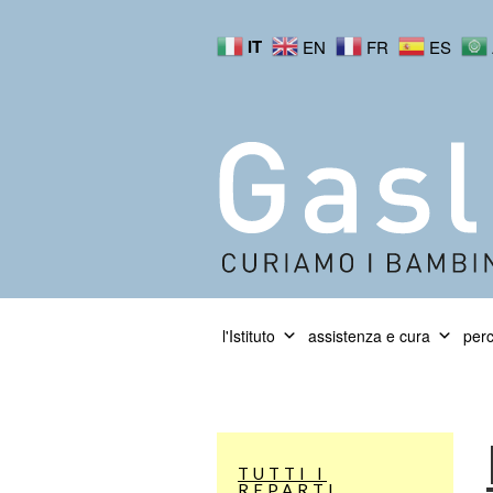
IT
EN
FR
ES
l'Istituto
assistenza e cura
perc
TUTTI I
REPARTI