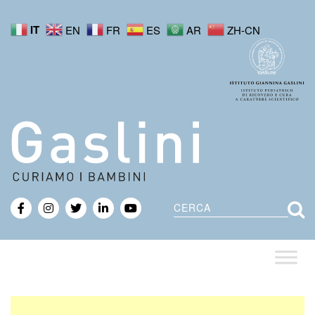
IT
EN
FR
ES
AR
ZH-CN
Cerca