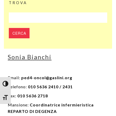
TROVA
Sonia Bianchi
Email:
ped4-oncol@gaslini.org
Attiva/disattiva alto contrasto
Telefono:
010 5636 2410 / 2431
Fax:
010 5636 2718
Attiva/disattiva dimensione testo
Mansione:
Coordinatrice infermieristica
REPARTO DI DEGENZA