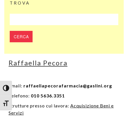
TROVA
Raffaella Pecora
Email:
raffaellapecorafarmacia@gaslini.org
Attiva/disattiva alto contrasto
Telefono:
010 5636.3351
Attiva/disattiva dimensione testo
Strutture presso cui lavora:
Acquisizione Beni e
Servizi