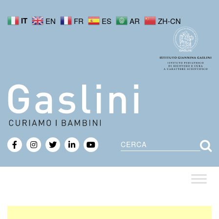
IT
EN
FR
ES
AR
ZH-CN
Cerca