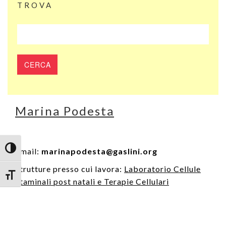
TROVA
Marina Podesta
Attiva/disattiva alto contrasto
Email:
marinapodesta@gaslini.org
Strutture presso cui lavora:
Laboratorio Cellule
Attiva/disattiva dimensione testo
Staminali post natali e Terapie Cellulari