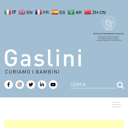
IT
EN
FR
ES
AR
ZH-CN
Cerca