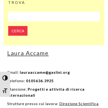
TROVA
Laura Accame
Email:
lauraaccame@gaslini.org
Attiva/disattiva alto contrasto
Telefono:
0105636.3925
Mansione:
Progetti e attivita di ricerca
Attiva/disattiva dimensione testo
internazionali
Strutture presso cui lavora:
Direzione Scientifica