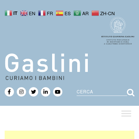
IT
EN
FR
ES
AR
ZH-CN
Cerca