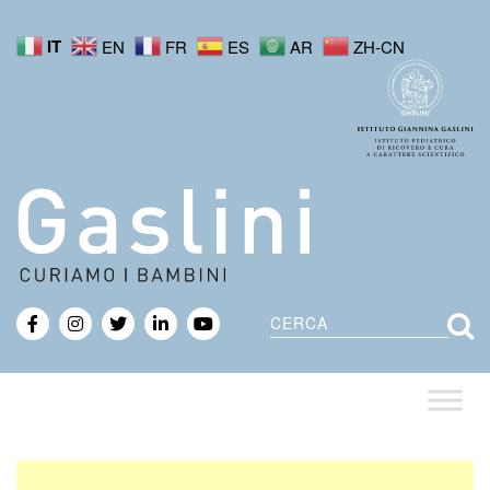
IT
EN
FR
ES
AR
ZH-CN
Cerca