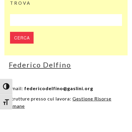
TROVA
Federico Delfino
Attiva/disattiva alto contrasto
Email:
federicodelfino@gaslini.org
Strutture presso cui lavora:
Gestione Risorse
Attiva/disattiva dimensione testo
Umane