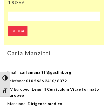
TROVA
Carla Manzitti
Email:
carlamanzitti@gaslini.org
Attiva/disattiva alto contrasto
Telefono:
010 5636 2410/ 8372
CV Europeo:
Leggi il Curriculum Vitae formato
Attiva/disattiva dimensione testo
Europeo
Mansione:
Dirigente medico