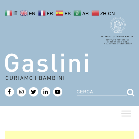
IT
EN
FR
ES
AR
ZH-CN
Cerca