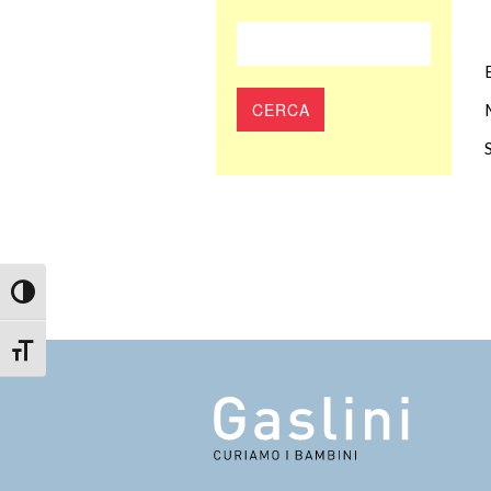
Attiva/disattiva alto contrasto
Attiva/disattiva dimensione testo