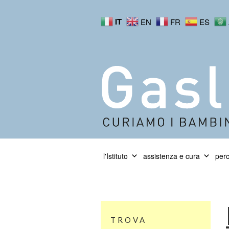
IT
EN
FR
ES
l'Istituto
assistenza e cura
perc
TROVA