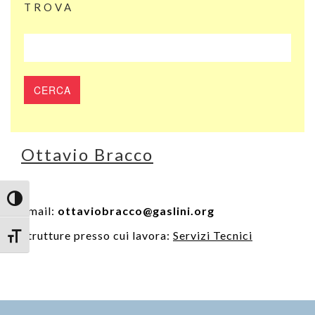
TROVA
Ottavio Bracco
Attiva/disattiva alto contrasto
Email:
ottaviobracco@gaslini.org
Strutture presso cui lavora:
Servizi Tecnici
Attiva/disattiva dimensione testo