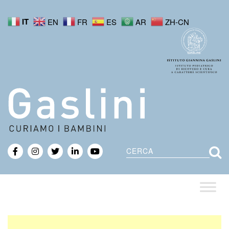
IT
EN
FR
ES
AR
ZH-CN
Cerca