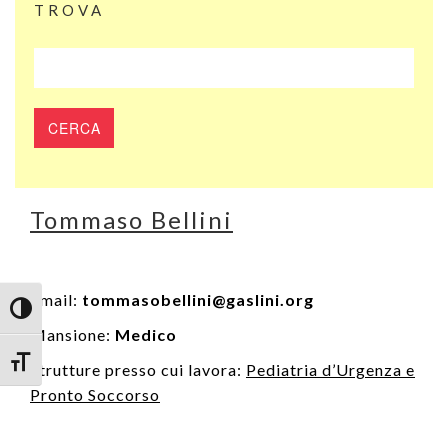
TROVA
Tommaso Bellini
Email:
tommasobellini@gaslini.org
Attiva/disattiva alto contrasto
Mansione:
Medico
Attiva/disattiva dimensione testo
Strutture presso cui lavora:
Pediatria d’Urgenza e
Pronto Soccorso