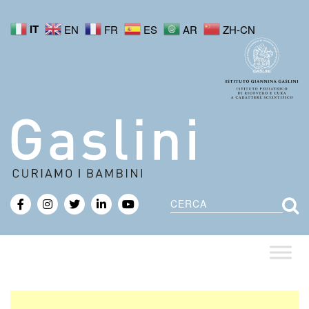
IT
EN
FR
ES
AR
ZH-CN
Cerca