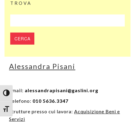
TROVA
Alessandra Pisani
Email:
alessandrapisani@gaslini.org
Attiva/disattiva alto contrasto
Telefono:
010 5636.3347
Attiva/disattiva dimensione testo
Strutture presso cui lavora:
Acquisizione Beni e
Servizi