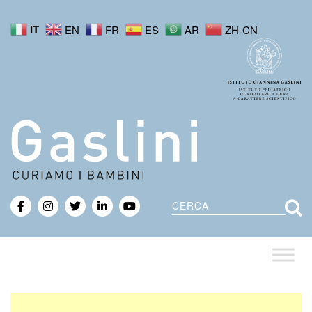
IT
EN
FR
ES
AR
ZH-CN
Cerca